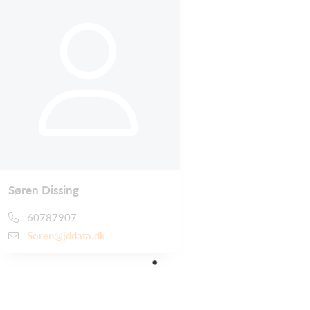
Søren Dissing
60787907
Soren@jddata.dk