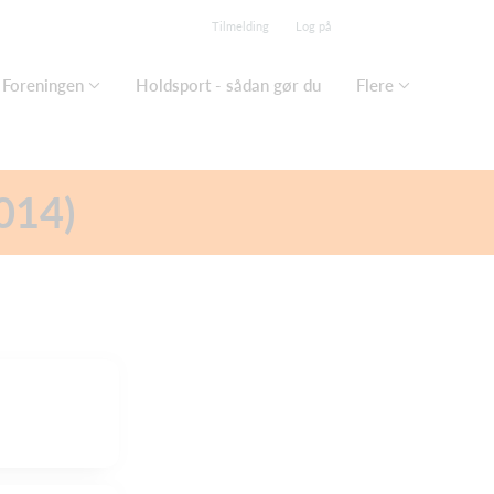
Tilmelding
Log på
Foreningen
Holdsport - sådan gør du
Flere
014)