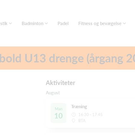
stik
Badminton
Padel
Fitness og bevægelse
bold U13 drenge (årgang 2
Aktiviteter
August
Træning
Man
10
16:30 - 17:45
BTA