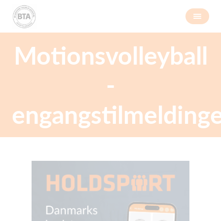
Motionsvolleyball
-
engangstilmelding