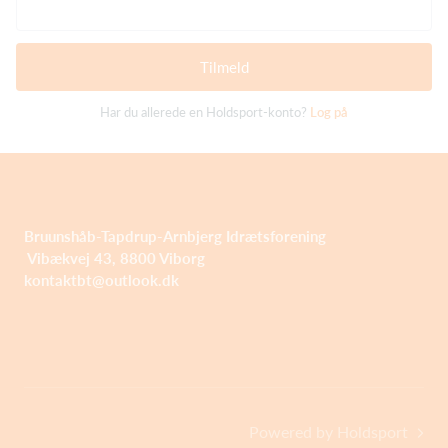
Tilmeld
Har du allerede en Holdsport-konto?
Log på
Bruunshåb-Tapdrup-Arnbjerg Idrætsforening
Vibækvej 43, 8800 Viborg
kontaktbt@outlook.dk
Powered by Holdsport