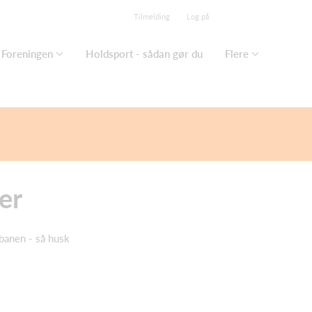
Tilmelding
Log på
Foreningen
Holdsport - sådan gør du
Flere
er
banen - så husk