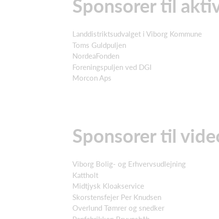
Sponsorer til akt
Landdistriktsudvalget i Viborg Kommune
Toms Guldpuljen
NordeaFonden
Foreningspuljen ved DGI
Morcon Aps
Sponsorer til vid
Viborg Bolig- og Erhvervsudlejning
Kattholt
Midtjysk Kloakservice
Skorstensfejer Per Knudsen
Overlund Tømrer og snedker
Papfabrikken Bruunshåb