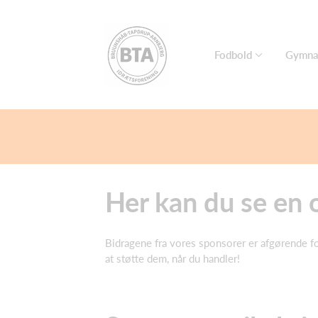
Fodbold
Gymna
Her kan du se en 
Bidragene fra vores sponsorer er afgørende f
at støtte dem, når du handler!