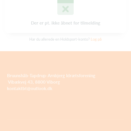
Der er pt. ikke åbnet for tilmelding
Har du allerede en Holdsport-konto?
Log på
Bruunshåb-Tapdrup-Arnbjerg Idrætsforening
Vibækvej 43, 8800 Viborg
kontaktbt@outlook.dk